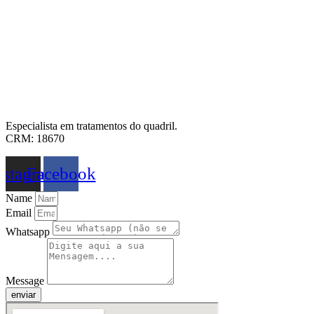
Especialista em tratamentos do quadril.
CRM: 18670
nstagram
Facebook
Name
Email
Whatsapp
Message
enviar