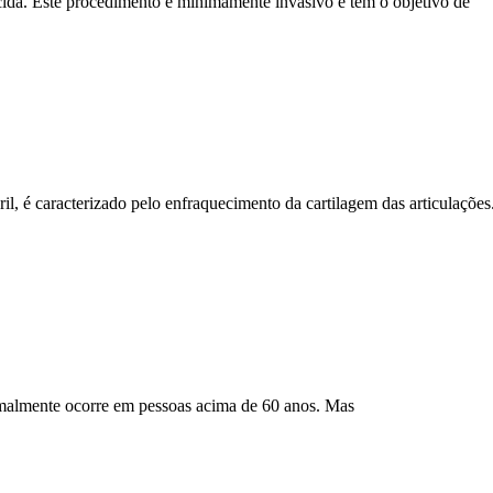
cida. Este procedimento é minimamente invasivo e tem o objetivo de
l, é caracterizado pelo enfraquecimento da cartilagem das articulaçõe
ormalmente ocorre em pessoas acima de 60 anos. Mas