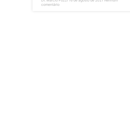
Dr. Márcio Pozzi
16 de agosto de 2021
Nenhum
comentário